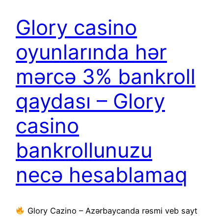
Glory casino
oyunlarında hər
mərcə 3% bankroll
qaydası – Glory
casino
bankrollunuzu
necə hesablamaq
Glory Cazino – Azərbaycanda rəsmi veb sayt