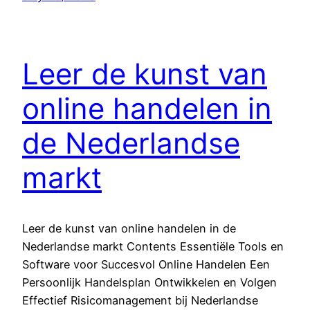
Leer de kunst van
online handelen in
de Nederlandse
markt
Leer de kunst van online handelen in de
Nederlandse markt Contents Essentiële Tools en
Software voor Succesvol Online Handelen Een
Persoonlijk Handelsplan Ontwikkelen en Volgen
Effectief Risicomanagement bij Nederlandse