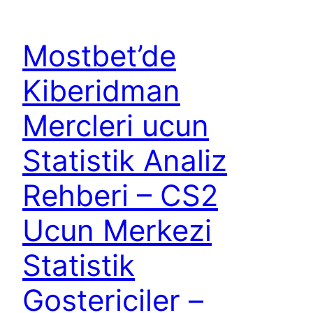
Mostbet’de
Kiberidman
Mercleri ucun
Statistik Analiz
Rehberi – CS2
Ucun Merkezi
Statistik
Gostericiler –