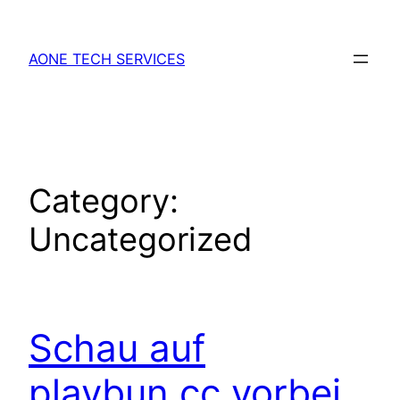
AONE TECH SERVICES
Category:
Uncategorized
Schau auf
playbun.cc vorbei